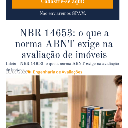
Cadastre-se aqui!
Não enviaremos SPAM.
NBR 14653: o que a
norma ABNT exige na
avaliação de imóveis
Início
-
NBR 14653: o que a norma ABNT exige na avaliação
de imóveis
16/06/2026
Engenharia de Avaliações