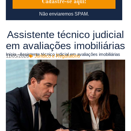
Cadastre-se aqui!
Não enviaremos SPAM.
Assistente técnico judicial
em avaliações imobiliárias
Início
-
Assistente técnico judicial em avaliações imobiliárias
11/05/2026
Jurídico e Regulatório