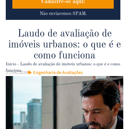
Cadastre-se aqui!
Não enviaremos SPAM.
Laudo de avaliação de
imóveis urbanos: o que é e
como funciona
Início
-
Laudo de avaliação de imóveis urbanos: o que é e como
funciona
27/04/2026
Engenharia de Avaliações