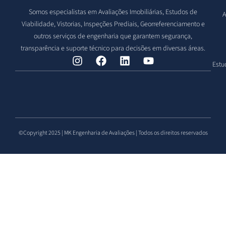
Somos especialistas em Avaliações Imobiliárias, Estudos de
A
Viabilidade, Vistorias, Inspeções Prediais, Georreferenciamento e
outros serviços de engenharia que garantem segurança,
transparência e suporte técnico para decisões em diversas áreas.
Estu
©Copyright 2025 | MK Engenharia de Avaliações | Todos os direitos reservados