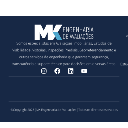
A
Somos especialistas em Avaliações Imobiliárias, Estudos de
Viabilidade, Vistorias, Inspeções Prediais, Georreferenciamento e
outros serviços de engenharia que garantem segurança,
transparência e suporte técnico para decisões em diversas áreas.
Estu
©Copyright 2025 | MK Engenharia de Avaliações | Todos os direitos reservados