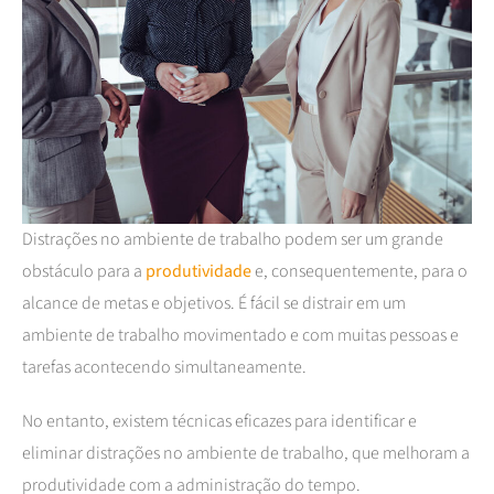
Distrações no ambiente de trabalho podem ser um grande
obstáculo para a
produtividade
e, consequentemente, para o
alcance de metas e objetivos. É fácil se distrair em um
ambiente de trabalho movimentado e com muitas pessoas e
tarefas acontecendo simultaneamente.
No entanto, existem técnicas eficazes para identificar e
eliminar distrações no ambiente de trabalho, que melhoram a
produtividade com a administração do tempo.