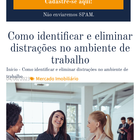
Cadastre-se aqui!
Não enviaremos SPAM.
Como identificar e eliminar
distrações no ambiente de
trabalho
Início
-
Como identificar e eliminar distrações no ambiente de
trabalho
04/06/2023
Mercado Imobiliário