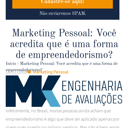
Cadastre-se aqui!
Não enviaremos SPAM.
Marketing Pessoal: Você
acredita que é uma forma
de empreendedorismo?
Início
-
Marketing Pessoal: Você acredita que é uma forma de
empreendedorismo?
16/11/2018
Marketing Pessoal
Infelizmente, no Brasil, muitas pessoas ainda acham que
empreendedorismo é algo que deve ser aplicado apenas por
quem quer investir no próprio negócio. Mas não é bem assim,