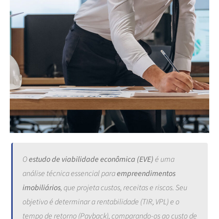
O
estudo de viabilidade econômica (EVE)
é uma
análise técnica essencial para
empreendimentos
imobiliários
, que projeta custos, receitas e riscos. Seu
objetivo é determinar a rentabilidade (TIR, VPL) e o
tempo de retorno (Payback), comparando-os ao custo de