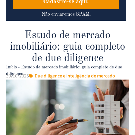
Cadastre-se aqui!
Não enviaremos SPAM.
Estudo de mercado
imobiliário: guia completo
de due diligence
Início
-
Estudo de mercado imobiliário: guia completo de due
diligence
30/10/2025
Due diligence e inteligência de mercado