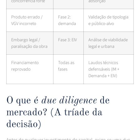
concorrência forte
absorção
Produto errado /
Fase 2:
Validação de tipologia
VGV incorreto
demanda
e público-alvo
Embargo legal /
Fase 3: EIV
Análise de viabilidade
paralisação da obra
legal e urbana
Financiamento
Todas as
Laudos técnicos
reprovado
fases
defensáveis (IM +
Demanda + EIV)
O que é
due diligence
de
mercado? (A tríade da
decisão)
Antes de qualquer investimento de capital, exige-se uma
due