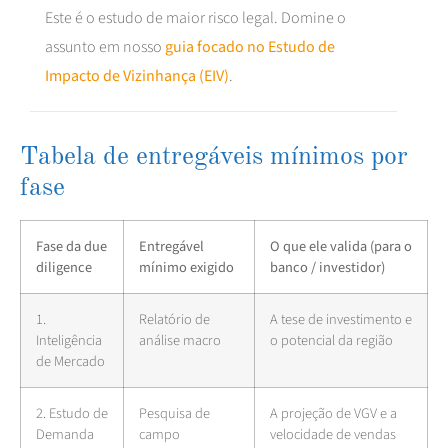
Este é o estudo de maior risco legal. Domine o
assunto em nosso
guia focado no Estudo de
Impacto de Vizinhança (EIV)
.
Tabela de entregáveis mínimos por
fase
Fase da due
Entregável
O que ele valida (para o
diligence
mínimo exigido
banco / investidor)
1.
Relatório de
A tese de investimento e
Inteligência
análise macro
o potencial da região
de Mercado
2. Estudo de
Pesquisa de
A projeção de VGV e a
Demanda
campo
velocidade de vendas