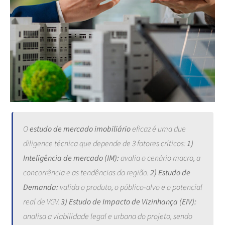
O
estudo de mercado imobiliário
eficaz é uma due
diligence técnica que depende de 3 fatores críticos:
1)
Inteligência de mercado (IM):
avalia o cenário macro, a
concorrência e as tendências da região.
2) Estudo de
Demanda:
valida o produto, o público-alvo e o potencial
real de VGV.
3) Estudo de Impacto de Vizinhança (EIV):
analisa a viabilidade legal e urbana do projeto, sendo