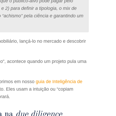
r que o público-alvo pode pagar pelo
 2) para definir a tipologia, o mix de
 o “achismo” pela ciência e garantindo um
biliário, lançá-lo no mercado e descobrir
do”, acontece quando um projeto pula uma
cobrimos em nosso
guia de Inteligência de
to. Eles usam a intuição ou “copiam
rará.
a na
due diligence