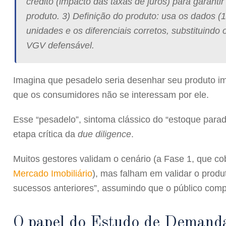
crédito (impacto das taxas de juros) para garanti
produto.
3) Definição do produto:
usa os dados (1 e
unidades e os diferenciais corretos, substituindo
VGV defensável.
Imagina que pesadelo seria desenhar seu produto imo
que os consumidores não se interessam por ele.
Esse “pesadelo”, sintoma clássico do “estoque para
etapa crítica da
due diligence
.
Muitos gestores validam o cenário (a Fase 1, que 
Mercado Imobiliário
), mas falham em validar o produ
sucessos anteriores”, assumindo que o público comp
O papel do Estudo de Demand