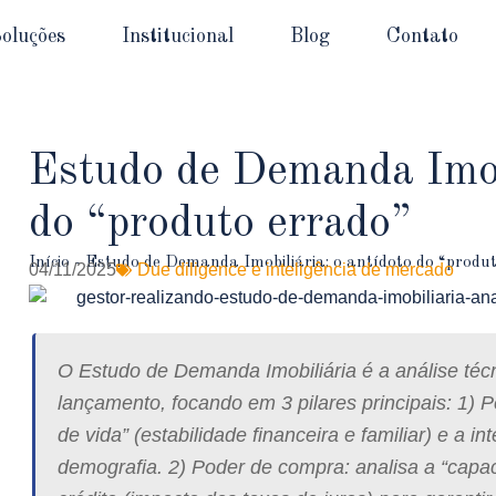
oluções
Institucional
Blog
Contato
Estudo de Demanda Imobi
do “produto errado”
Início
-
Estudo de Demanda Imobiliária: o antídoto do “produ
04/11/2025
Due diligence e inteligência de mercado
O
Estudo de Demanda Imobiliária
é a análise téc
lançamento, focando em 3 pilares principais:
1) P
de vida” (estabilidade financeira e familiar) e a 
demografia.
2) Poder de compra:
analisa a “capa