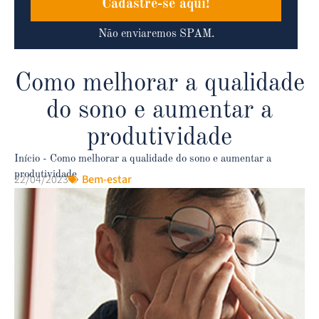
Cadastre-se aqui!
Não enviaremos SPAM.
Como melhorar a qualidade
do sono e aumentar a
produtividade
Início
-
Como melhorar a qualidade do sono e aumentar a
produtividade
22/04/2023
Bem-estar