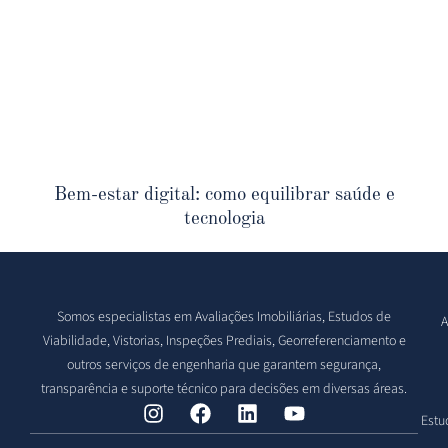
Bem-estar digital: como equilibrar saúde e
tecnologia
Somos especialistas em Avaliações Imobiliárias, Estudos de
A
Viabilidade, Vistorias, Inspeções Prediais, Georreferenciamento e
outros serviços de engenharia que garantem segurança,
transparência e suporte técnico para decisões em diversas áreas.
Estu