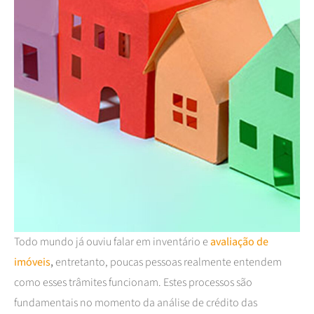
Todo mundo já ouviu falar em inventário e
avaliação de
imóveis
,
entretanto, poucas pessoas realmente entendem
como esses trâmites funcionam. Estes processos são
fundamentais no momento da análise de crédito das