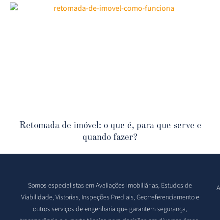
Retomada de imóvel: o que é, para que serve e
quando fazer?
Somos especialistas em Avaliações Imobiliárias, Estudos de
A
Viabilidade, Vistorias, Inspeções Prediais, Georreferenciamento e
outros serviços de engenharia que garantem segurança,