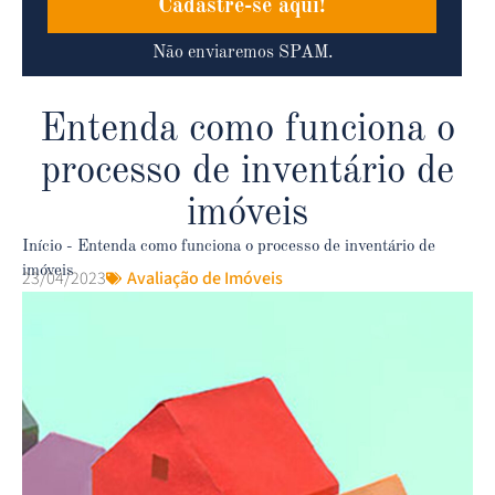
Cadastre-se aqui!
Não enviaremos SPAM.
Entenda como funciona o
processo de inventário de
imóveis
Início
-
Entenda como funciona o processo de inventário de
imóveis
23/04/2023
Avaliação de Imóveis