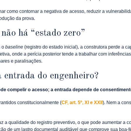
r como contornar a negativa de acesso, reduzir a vulnerabilida
produção da prova.
 não há “estado zero”
m o
baseline
(registro do estado inicial), a construtora perde a c
tiva, onde a perícia posterior tende a trabalhar com inferências
ares e paralisações.
 a entrada do engenheiro?
pode compelir o acesso; a entrada depende de consentiment
rantidos constitucionalmente (
CF, art. 5º, XI e XXII
). Nem a cons
uz a qualidade do registro preventivo, o que pode aumentar a c
ução de um lastro documental auditável que comprove sua boa-fé