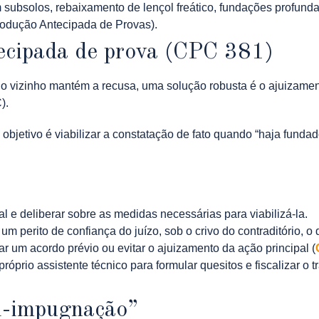
subsolos, rebaixamento de lençol freático, fundações profundas
Produção Antecipada de Provas).
tecipada de prova (CPC 381)
 e o vizinho mantém a recusa, uma solução robusta é o ajuizam
).
objetivo é viabilizar a constatação de fato quando “haja fundado
al e deliberar sobre as medidas necessárias para viabilizá-la.
um perito de confiança do juízo, sob o crivo do contraditório, o 
tar um acordo prévio ou evitar o ajuizamento da ação principal (
óprio assistente técnico para formular quesitos e fiscalizar o t
ti-impugnação”