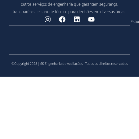
outros serviços de engenharia que garantem segurança,
transparência e suporte técnico para decisões em diversas áreas.
Estu
©Copyright 2025 | MK Engenharia de Avaliações | Todos os direitos reservados