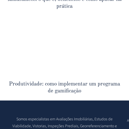
prática
Produtividade: como implementar um programa
de gamificação
Somos especialistas em Avaliações Imobiliárias, Estudos de
A
Viabilidade, Vistorias, Inspeções Prediais, Georreferenciamento e